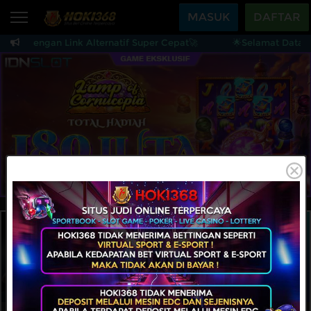
Beranda
MASUK
DAFTAR
aik Dengan Link Alternatif Super Cepat🚀
🌟Selamat Datang 
Sports
BARU
PROMO
HOKI368 : Raja Game O
Live Casino
BARU
IDNPoker
BARU
Slots
PROMO
IDNLIVE
BARU
MAINKAN
DAFTAR
Stream N Spin
Arcade
PROMO
Table Games
Lottery
BARU
PROMO
IDNRaffle
Sports
IDNLIVE