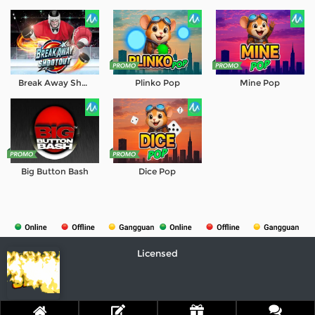
Referral
Promosi
Hubungi Kami
Break Away Shootout
Plinko Pop
Mine Pop
Live Chat
Pengaduan Customer
Pilih Bahasa:
Big Button Bash
Dice Pop
MASUK
DAFTAR
Licensed
&copy; HOKI368 : Raja Game Online Terbaik
Dengan Link Alternatif Super Cepat. Hak Cipta
Dilindungi.